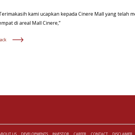
Terimakasih kami ucapkan kepada Cinere Mall yang telah m
empat di areal Mall Cinere,”
ack
ABOUT US
DEVELOPMENTS
INVESTOR
CAREER
CONTACT
DISCLAIMER