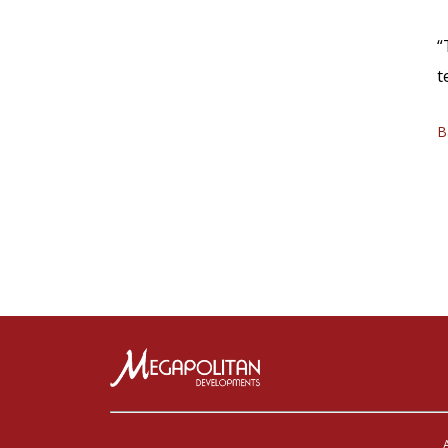
“
t
B