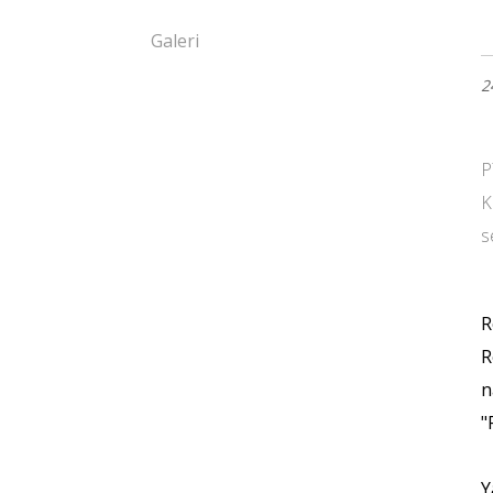
Galeri
2
P
K
s
R
R
n
"
Y