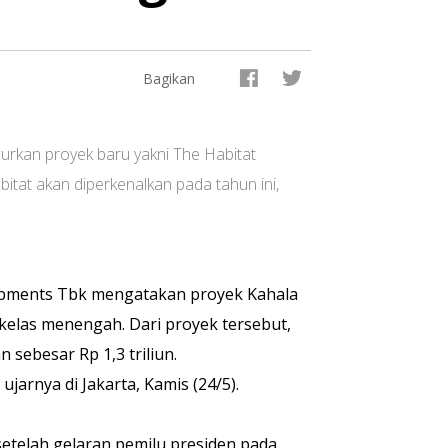
Bagikan
rkan proyek baru yakni The Habitat
tat akan diperkenalkan pada tahun ini,
opments Tbk mengatakan proyek Kahala
kelas menengah. Dari proyek tersebut,
sebesar Rp 1,3 triliun.
jarnya di Jakarta, Kamis (24/5).
setelah gelaran pemilu presiden pada