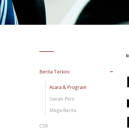
M
Berita Terkini
Acara & Program
Siaran Pers
Mega Berita
CSR