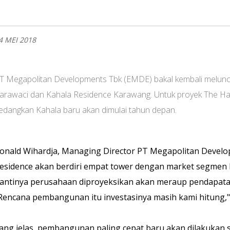
4 MEI 2018
T Megapolitan Developments Tbk (EMDE) bakal kembali meluncu
arawaci dan Kahala Residence Karawang. Untuk proyek The Habi
edangkan Kahala baru akan dimulai tahun depan.
onald Wihardja, Managing Director PT Megapolitan Devel
esidence akan berdiri empat tower dengan market segmen 
antinya perusahaan diproyeksikan akan meraup pendapatan 
Rencana pembangunan itu investasinya masih kami hitung," u
ang jelas, pembangunan paling cepat baru akan dilakukan 