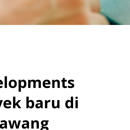
elopments
ek baru di
rawang