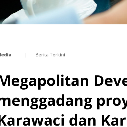
edia
Berita Terkini
Megapolitan Dev
menggadang proy
Karawaci dan Ka